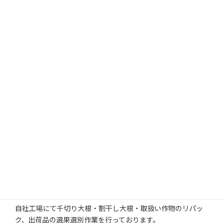
自社工場内作業
千切り大根・割干し大根・干し大根・その他（選果選別必
要野菜等）
自社工場にて千切り大根・割干し大根・取扱い作物のリパッ
ク、出荷品の選果選別作業を行っております。